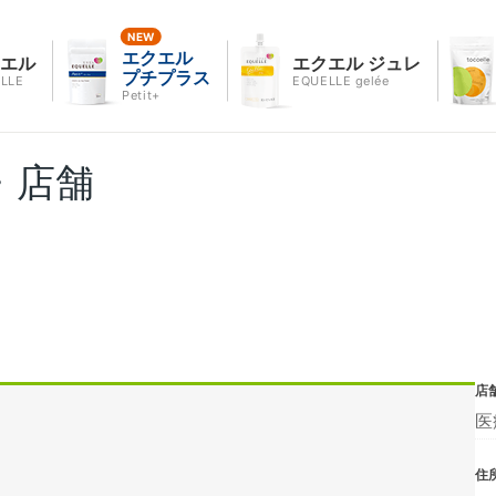
エクエル
クエル
エクエル ジュレ
プチプラス
LLE
EQUELLE gelée
Petit+
・店舗
店
医
住