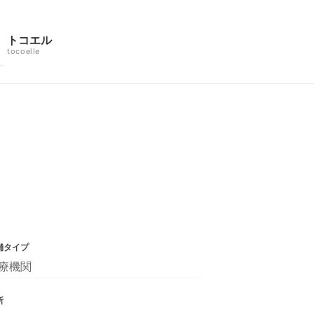
トコエル
tocoelle
舗タイプ
療機関
所