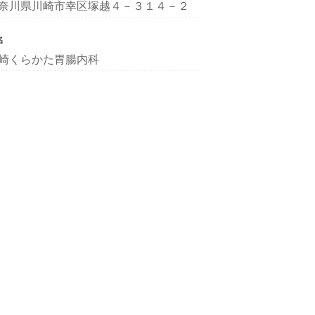
奈川県川崎市幸区塚越４－３１４－２
名
崎くらかた胃腸内科