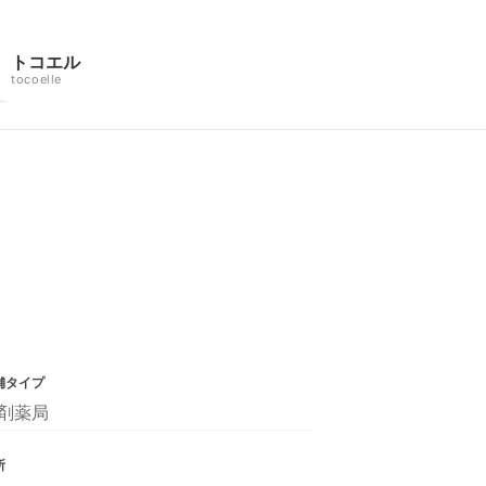
トコエル
tocoelle
舗タイプ
剤薬局
所