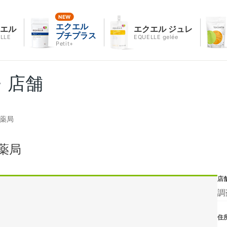
エクエル
クエル
エクエル ジュレ
プチプラス
LLE
EQUELLE gelée
Petit+
・店舗
ま薬局
薬局
店
調
住