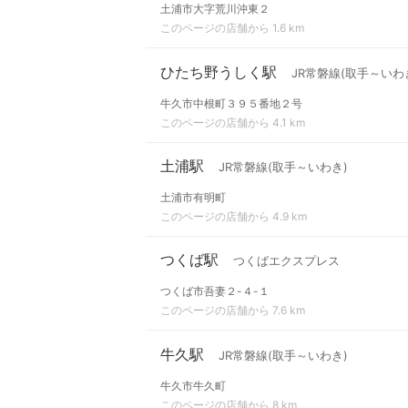
土浦市大字荒川沖東２
このページの店舗から 1.6 km
ひたち野うしく駅
JR常磐線(取手～いわ
牛久市中根町３９５番地２号
このページの店舗から 4.1 km
土浦駅
JR常磐線(取手～いわき)
土浦市有明町
このページの店舗から 4.9 km
つくば駅
つくばエクスプレス
つくば市吾妻２-４-１
このページの店舗から 7.6 km
牛久駅
JR常磐線(取手～いわき)
牛久市牛久町
このページの店舗から 8 km