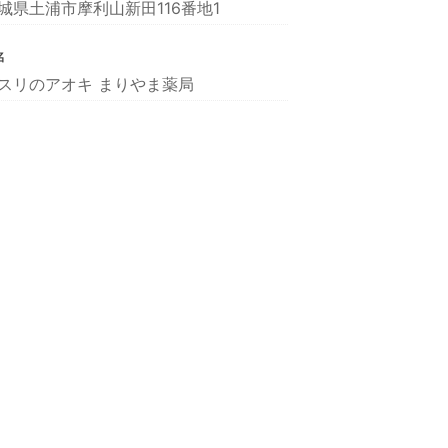
城県土浦市摩利山新田116番地1
名
スリのアオキ まりやま薬局