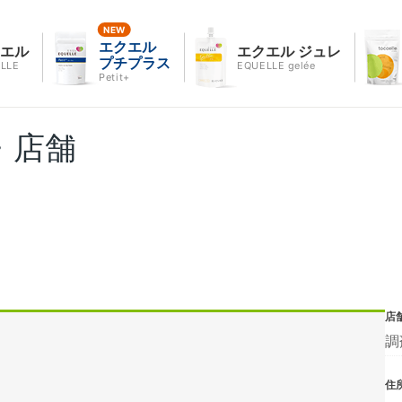
エクエル
クエル
エクエル ジュレ
プチプラス
LLE
EQUELLE gelée
Petit+
・店舗
店
調
住