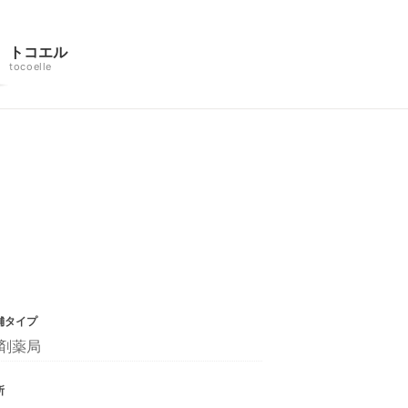
トコエル
tocoelle
舗タイプ
剤薬局
所