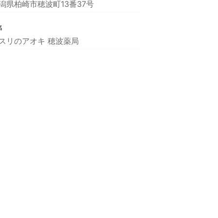
潟県柏崎市穂波町13番37号
名
スリのアオキ 穂波薬局