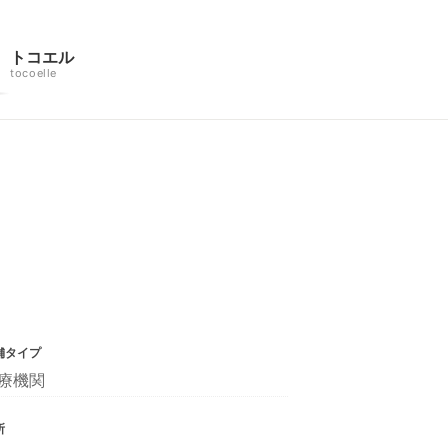
トコエル
tocoelle
舗タイプ
療機関
所