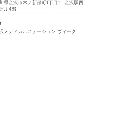
川県金沢市木ノ新保町1丁目1 金沢駅西
ビル4階
名
沢メディカルステーション ヴィーク