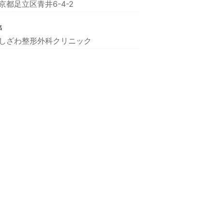
京都足立区青井6-4-2
名
しざわ整形外科クリニック