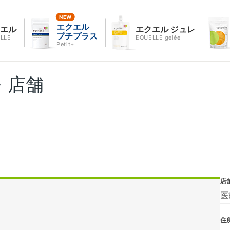
エクエル
クエル
エクエル ジュレ
プチプラス
LLE
EQUELLE gelée
Petit+
・店舗
店
医
住