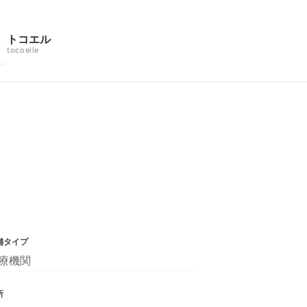
トコエル
tocoelle
舗タイプ
療機関
所