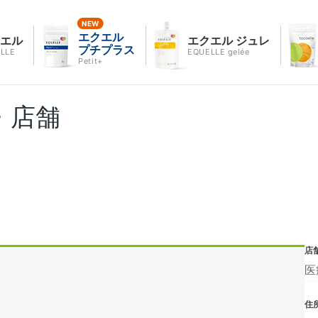
エクエル
クエル
エクエル ジュレ
プチプラス
LLE
EQUELLE gelée
Petit+
・店舗
店
医
住