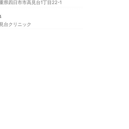
重県四日市市高見台1丁目22-1
名
見台クリニック