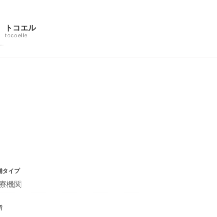
トコエル
tocoelle
舗タイプ
療機関
所