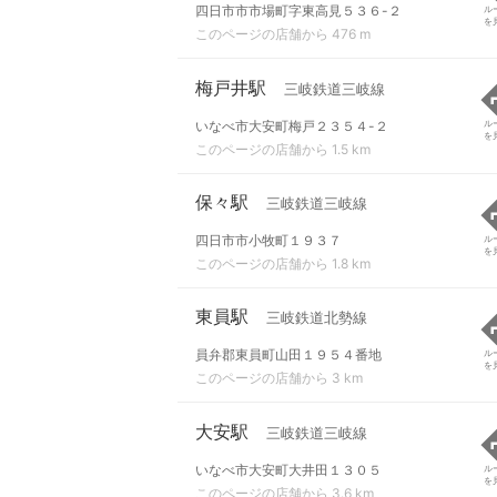
四日市市市場町字東高見５３６-２
ル
を
このページの店舗から 476 m
梅戸井駅
三岐鉄道三岐線
いなべ市大安町梅戸２３５４-２
ル
を
このページの店舗から 1.5 km
保々駅
三岐鉄道三岐線
四日市市小牧町１９３７
ル
を
このページの店舗から 1.8 km
東員駅
三岐鉄道北勢線
員弁郡東員町山田１９５４番地
ル
を
このページの店舗から 3 km
大安駅
三岐鉄道三岐線
いなべ市大安町大井田１３０５
ル
を
このページの店舗から 3.6 km