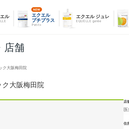
エクエル
クエル
エクエル ジュレ
プチプラス
LLE
EQUELLE gelée
Petit+
・店舗
ック大阪梅田院
ック大阪梅田院
店
医
住