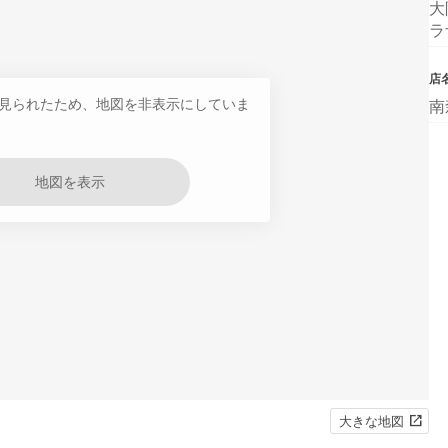
大
ラ
店
見られたため、地図を非表示にしていま
南
地図を表示
大きな地図