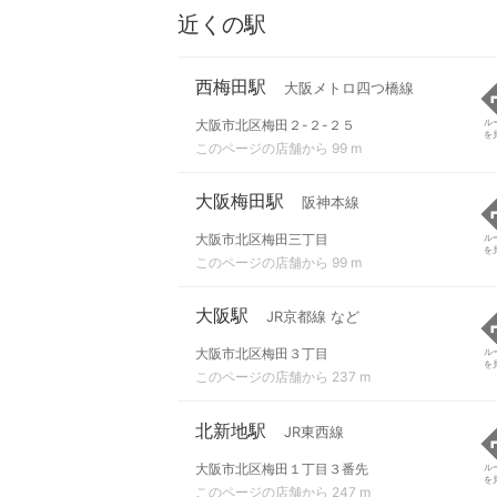
近くの駅
西梅田駅
大阪メトロ四つ橋線
大阪市北区梅田２-２-２５
ル
を
このページの店舗から 99 m
大阪梅田駅
阪神本線
大阪市北区梅田三丁目
ル
を
このページの店舗から 99 m
大阪駅
JR京都線 など
大阪市北区梅田３丁目
ル
を
このページの店舗から 237 m
北新地駅
JR東西線
大阪市北区梅田１丁目３番先
ル
を
このページの店舗から 247 m