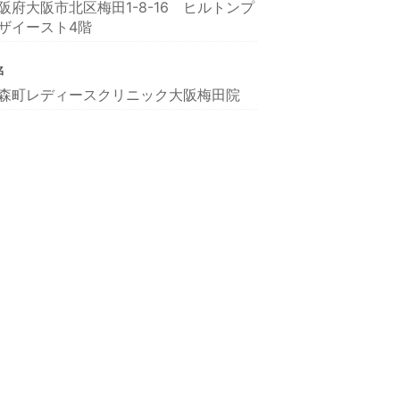
阪府大阪市北区梅田1-8-16 ヒルトンプ
ザイースト4階
名
森町レディースクリニック大阪梅田院