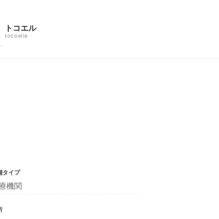
トコエル
tocoelle
舗タイプ
療機関
所