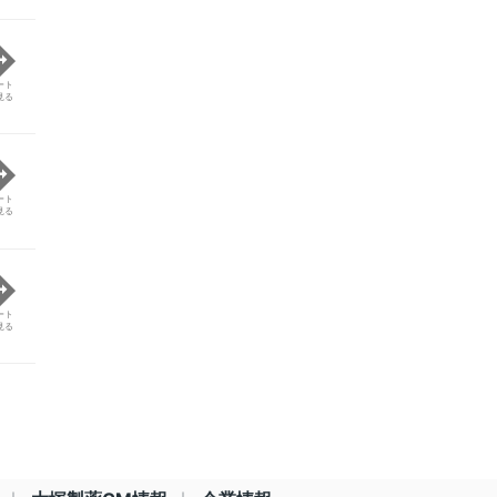
ート
見る
ート
見る
ート
見る