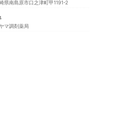
崎県南島原市口之津町甲1191-2
名
ヤマ調剤薬局