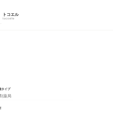
トコエル
tocoelle
舗タイプ
剤薬局
所