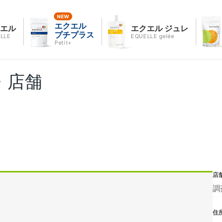
エクエル
クエル
エクエル ジュレ
プチプラス
LLE
EQUELLE gelée
Petit+
・店舗
店
調
住