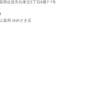
賀県佐賀市兵庫北5丁目8番7-1号
名
上薬局 ゆめさき店