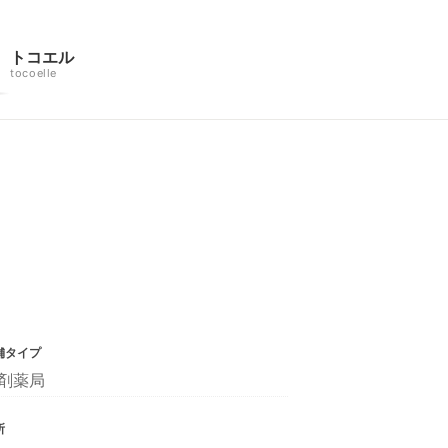
トコエル
tocoelle
舗タイプ
剤薬局
所