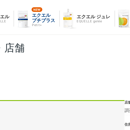
エクエル
クエル
エクエル ジュレ
プチプラス
LLE
EQUELLE gelée
Petit+
・店舗
店
調
住