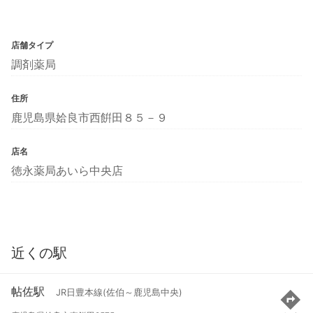
店舗タイプ
調剤薬局
住所
鹿児島県姶良市西餠田８５－９
店名
徳永薬局あいら中央店
近くの駅
帖佐駅
JR日豊本線(佐伯～鹿児島中央)