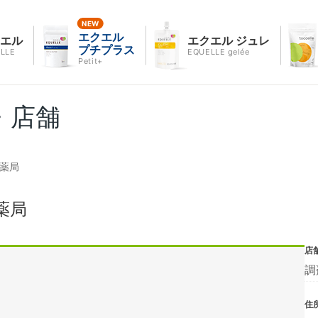
エクエル
クエル
エクエル ジュレ
プチプラス
LLE
EQUELLE gelée
Petit+
・店舗
央薬局
薬局
店
調
住