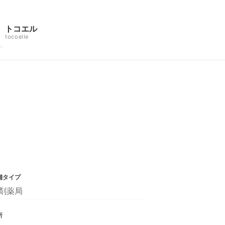
トコエル
tocoelle
舗タイプ
剤薬局
所