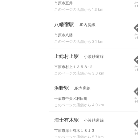
市原市五井
ル
を
このページの店舗から 1.3 km
八幡宿駅
JR内房線
市原市八幡
ル
を
このページの店舗から 3.1 km
上総村上駅
小湊鉄道線
市原市村上１３５８-２
ル
を
このページの店舗から 3.3 km
浜野駅
JR内房線
千葉市中央区村田町
ル
を
このページの店舗から 4.9 km
海士有木駅
小湊鉄道線
市原市海士有木１８１３
ル
を
このページの店舗から 5.7 km