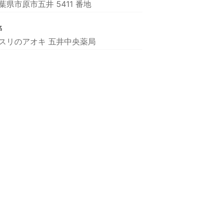
葉県市原市五井 5411 番地
名
スリのアオキ 五井中央薬局