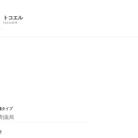
トコエル
tocoelle
舗タイプ
剤薬局
所