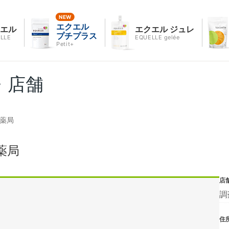
エクエル
クエル
エクエル ジュレ
プチプラス
LLE
EQUELLE gelée
Petit+
・店舗
台薬局
薬局
店
調
住