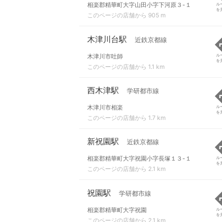
相楽郡精華町大字山田小字下河原３-１
ル
を
このページの店舗から 905 m
木津川台駅
近鉄京都線
木津川市吐師
ル
を
このページの店舗から 1.1 km
西木津駅
学研都市線
木津川市相楽
ル
を
このページの店舗から 1.7 km
新祝園駅
近鉄京都線
相楽郡精華町大字祝園小字長塚１３-１
ル
を
このページの店舗から 2.1 km
祝園駅
学研都市線
相楽郡精華町大字祝園
ル
を
このページの店舗から 2.1 km