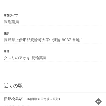
店舗タイプ
調剤薬局
住所
長野県上伊那郡箕輪町大字中箕輪 8037 番地 1
店名
クスリのアオキ 箕輪薬局
近くの駅
伊那松島駅
JR飯田線(天竜峡～辰野)