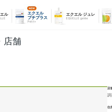
エクエル
クエル
エクエル ジュレ
プチプラス
LLE
EQUELLE gelée
Petit+
・店舗
店
調
住