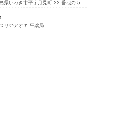
島県いわき市平字月見町 33 番地の 5
名
スリのアオキ 平薬局