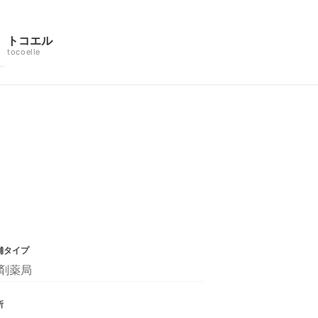
トコエル
tocoelle
舗タイプ
剤薬局
所