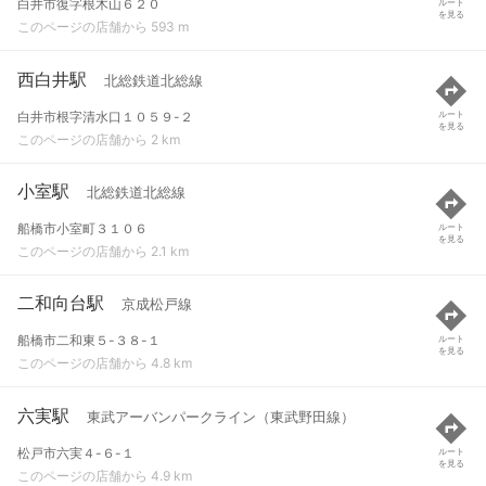
白井市復字根木山６２０
ルート
を見る
このページの店舗から 593 m
西白井駅
北総鉄道北総線
白井市根字清水口１０５９-２
ルート
を見る
このページの店舗から 2 km
小室駅
北総鉄道北総線
船橋市小室町３１０６
ルート
を見る
このページの店舗から 2.1 km
二和向台駅
京成松戸線
船橋市二和東５-３８-１
ルート
を見る
このページの店舗から 4.8 km
六実駅
東武アーバンパークライン（東武野田線）
松戸市六実４-６-１
ルート
を見る
このページの店舗から 4.9 km