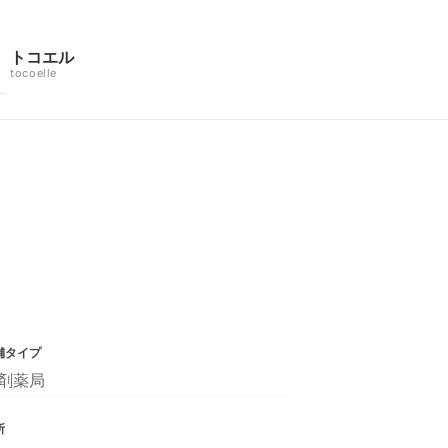
トコエル
tocoelle
舗タイプ
剤薬局
所