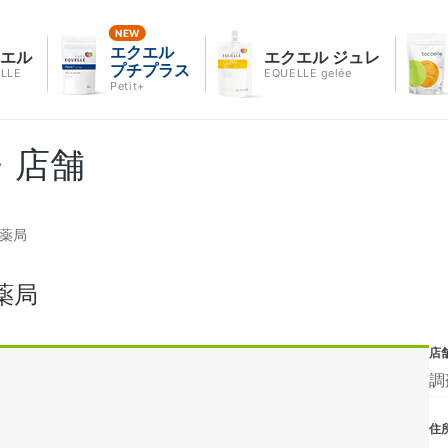
エクエル
クエル
エクエル ジュレ
プチプラス
LLE
EQUELLE gelée
Petit+
・店舗
島薬局
薬局
店
調
住