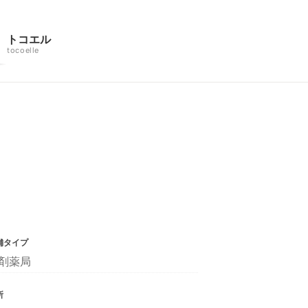
トコエル
tocoelle
舗タイプ
剤薬局
所