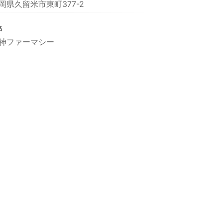
岡県久留米市東町377-2
名
神ファーマシー