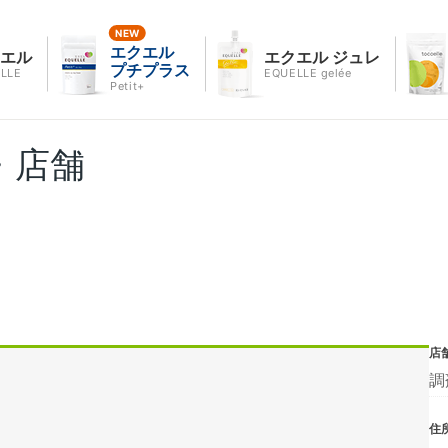
エクエル
クエル
エクエル ジュレ
プチプラス
LLE
EQUELLE gelée
Petit+
・店舗
店
調
住