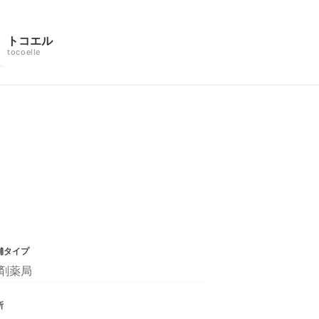
トコエル
tocoelle
舗タイプ
剤薬局
所