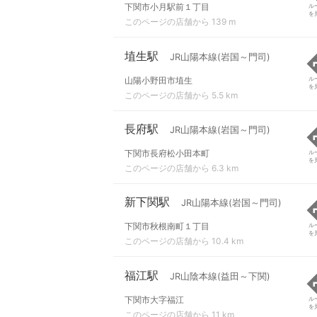
下関市小月駅前１丁目
ル
を
このページの店舗から 139 m
埴生駅
JR山陽本線(岩国～門司)
山陽小野田市埴生
ル
を
このページの店舗から 5.5 km
長府駅
JR山陽本線(岩国～門司)
下関市長府松小田本町
ル
を
このページの店舗から 6.3 km
新下関駅
JR山陽本線(岩国～門司)
下関市秋根南町１丁目
ル
を
このページの店舗から 10.4 km
福江駅
JR山陰本線(益田～下関)
下関市大字福江
ル
を
このページの店舗から 11 km