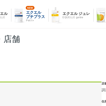
エクエル
クエル
エクエル ジュレ
プチプラス
LLE
EQUELLE gelée
Petit+
・店舗
店
調
住