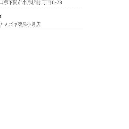
口県下関市小月駅前1丁目6-28
名
ナミズキ薬局小月店