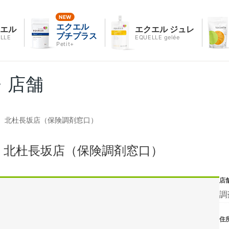
エクエル
クエル
エクエル ジュレ
プチプラス
LLE
EQUELLE gelée
Petit+
・店舗
 北杜長坂店（保険調剤窓口）
 北杜長坂店（保険調剤窓口）
店
調
住