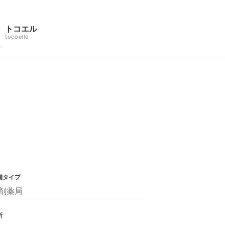
トコエル
tocoelle
舗タイプ
剤薬局
所