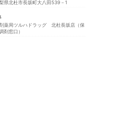
梨県北杜市長坂町大八田539－1
名
剤薬局ツルハドラッグ 北杜長坂店（保
調剤窓口）