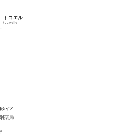
トコエル
tocoelle
舗タイプ
剤薬局
所