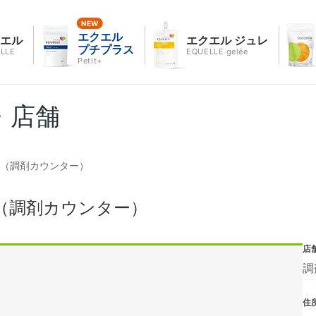
エクエル
クエル
エクエル ジュレ
プチプラス
LLE
EQUELLE gelée
Petit+
・店舗
店（調剤カウンター）
（調剤カウンター）
店
調
住