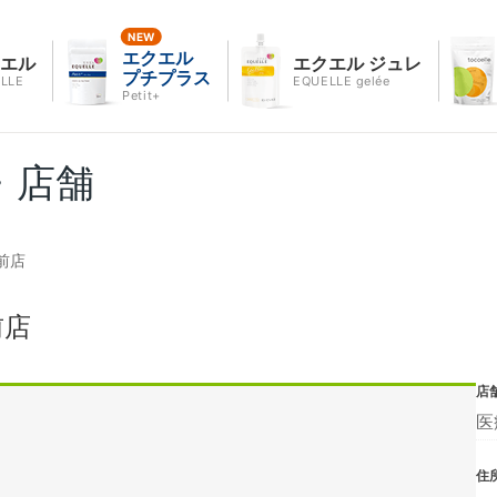
エクエル
クエル
エクエル ジュレ
プチプラス
LLE
EQUELLE gelée
Petit+
・店舗
前店
前店
店
医
住