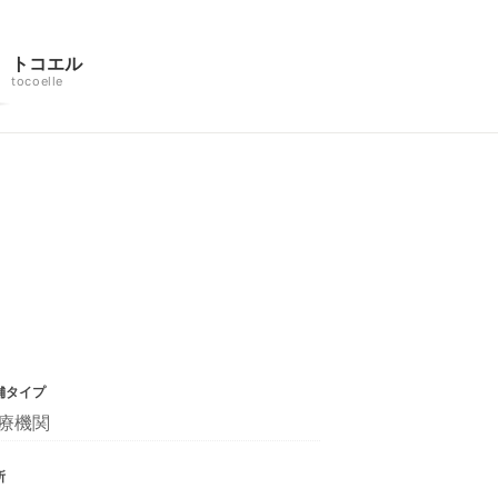
トコエル
tocoelle
舗タイプ
療機関
所