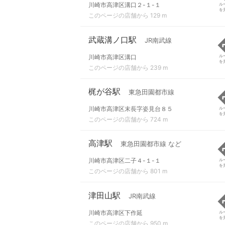
川崎市高津区溝口２-１-１
ル
を
このページの店舗から 129 m
武蔵溝ノ口駅
JR南武線
川崎市高津区溝口
ル
を
このページの店舗から 239 m
梶が谷駅
東急田園都市線
川崎市高津区末長字姿見台８５
ル
を
このページの店舗から 724 m
高津駅
東急田園都市線 など
川崎市高津区二子４-１-１
ル
を
このページの店舗から 801 m
津田山駅
JR南武線
川崎市高津区下作延
ル
を
このページの店舗から 950 m