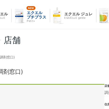
エクエル
クエル
エクエル ジュレ
プチプラス
LLE
EQUELLE gelée
Petit+
・店舗
調剤窓口)
調剤窓口)
店
調
住