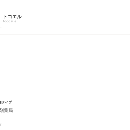
トコエル
tocoelle
舗タイプ
剤薬局
所