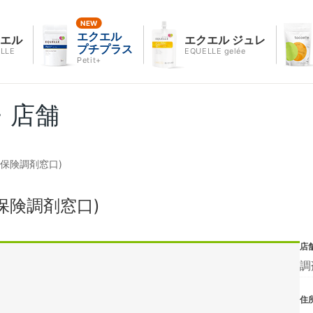
エクエル
クエル
エクエル ジュレ
プチプラス
LLE
EQUELLE gelée
Petit+
・店舗
保険調剤窓口)
保険調剤窓口)
店
調
住