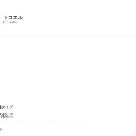
トコエル
tocoelle
舗タイプ
剤薬局
所