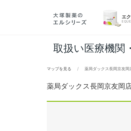
エ
EQUE
取扱い医療機関
マップを見る
薬局ダックス長岡京友岡
薬局ダックス長岡京友岡