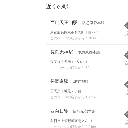
近くの駅
西山天王山駅
阪急京都本線
京都府長岡京市友岡四丁目22-1
ル
を
このページの店舗から 430 m
長岡天神駅
阪急京都本線
長岡京市天神１-３０-１
ル
を
このページの店舗から 894 m
長岡京駅
JR京都線
長岡京市神足２丁目
ル
を
このページの店舗から 1.3 km
西向日駅
阪急京都本線
向日市上植野町南開２３-１
ル
を
このページの店舗から 2.8 km