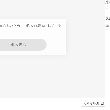
京
2
店
薬
見られたため、地図を非表示にしていま
地図を表示
大きな地図