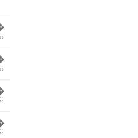
ート
見る
ート
見る
ート
見る
ート
見る