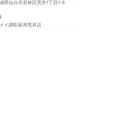
城県仙台市若林区荒井1丁目1-4
名
メイ調剤薬局荒井店