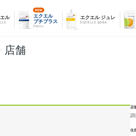
エクエル
クエル
エクエル ジュレ
プチプラス
LLE
EQUELLE gelée
Petit+
・店舗
店
調
住