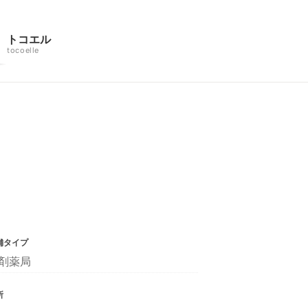
トコエル
tocoelle
舗タイプ
剤薬局
所