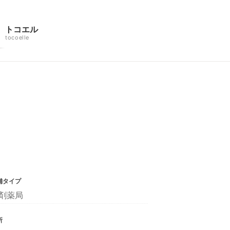
トコエル
tocoelle
舗タイプ
剤薬局
所