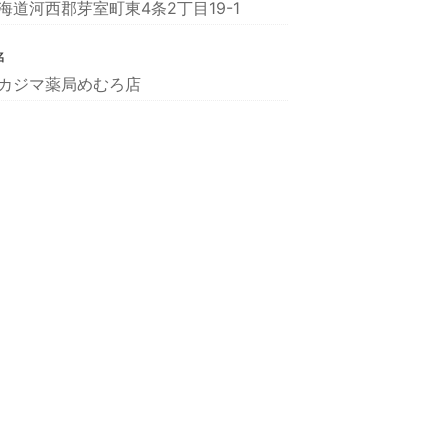
海道河西郡芽室町東4条2丁目19-1
名
カジマ薬局めむろ店