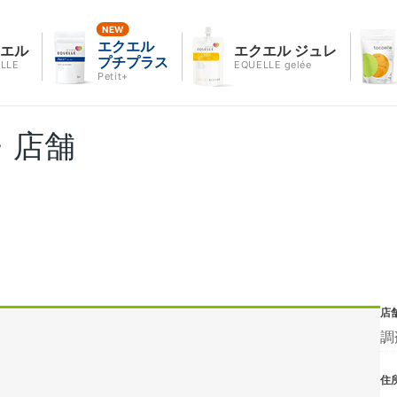
エクエル
クエル
エクエル ジュレ
プチプラス
LLE
EQUELLE gelée
Petit+
・店舗
店
調
住