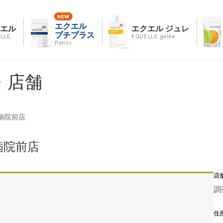
エクエル
クエル
エクエル ジュレ
プチプラス
LLE
EQUELLE gelée
Petit+
・店舗
病院前店
病院前店
店
調
住