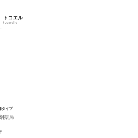
トコエル
tocoelle
舗タイプ
剤薬局
所