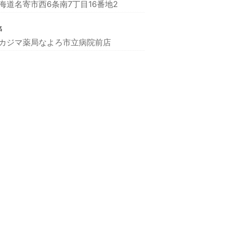
海道名寄市西6条南7丁目16番地2
名
カジマ薬局なよろ市立病院前店