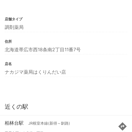
店舗タイプ
調剤薬局
住所
北海道帯広市西18条南2丁目11番7号
店名
ナカジマ薬局はくりんだい店
近くの駅
柏林台駅
JR根室本線(新得～釧路)