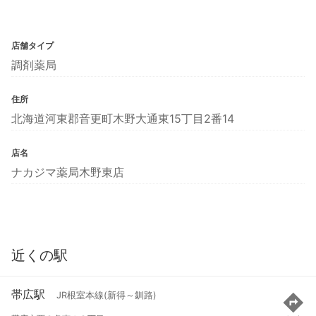
店舗タイプ
調剤薬局
住所
北海道河東郡音更町木野大通東15丁目2番14
店名
ナカジマ薬局木野東店
近くの駅
帯広駅
JR根室本線(新得～釧路)