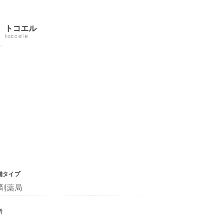
トコエル
tocoelle
舗タイプ
剤薬局
所