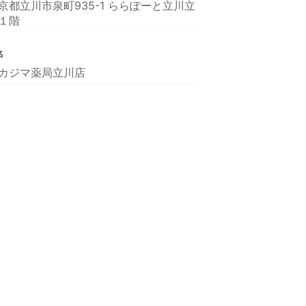
京都立川市泉町935-1 ららぽーと立川立
１階
名
カジマ薬局立川店