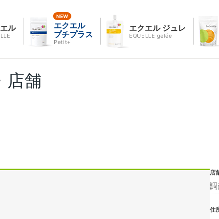
エクエル
クエル
エクエル ジュレ
プチプラス
LLE
EQUELLE gelée
Petit+
・店舗
店
調
住