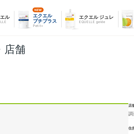
エクエル
クエル
エクエル ジュレ
プチプラス
LLE
EQUELLE gelée
Petit+
・店舗
店
調
住