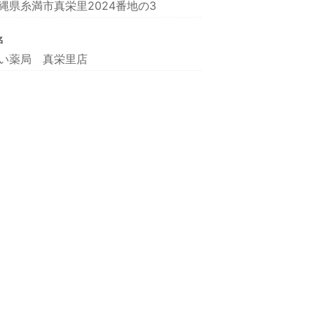
縄県糸満市真栄里2024番地の3
名
い薬局 真栄里店