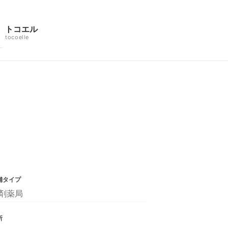
トコエル
tocoelle
舗タイプ
剤薬局
所