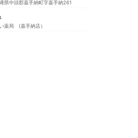
縄県中頭郡嘉手納町字嘉手納261
名
い薬局 (嘉手納店）