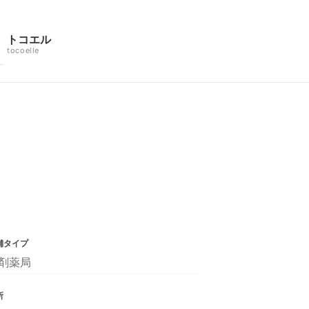
トコエル
tocoelle
舗タイプ
剤薬局
所