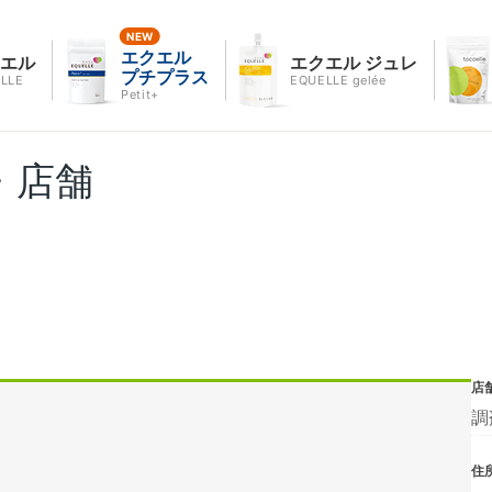
エクエル
クエル
エクエル ジュレ
プチプラス
LLE
EQUELLE gelée
Petit+
・店舗
店
調
住