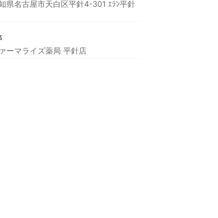
知県名古屋市天白区平針4-301 ｴﾗﾝ平針
名
ァーマライズ薬局 平針店