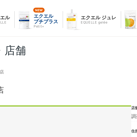
エクエル
クエル
エクエル ジュレ
プチプラス
LLE
EQUELLE gelée
Petit+
・店舗
店
店
店
調
住