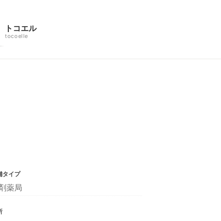
トコエル
tocoelle
舗タイプ
剤薬局
所