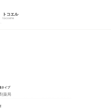
トコエル
tocoelle
舗タイプ
剤薬局
所