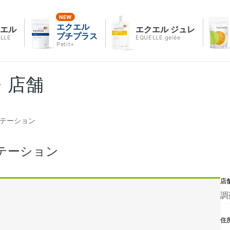
エクエル
クエル
エクエル ジュレ
プチプラス
LLE
EQUELLE gelée
Petit+
・店舗
ステーション
テーション
店
調
住