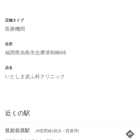
店舗タイプ
医療機関
住所
福岡県糸島市志摩津和崎68
店名
いとしま皮ふ科クリニック
近くの駅
筑前前原駅
JR筑肥線(姪浜～西唐津)