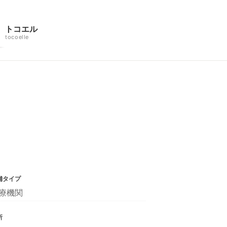
トコエル
tocoelle
舗タイプ
療機関
所