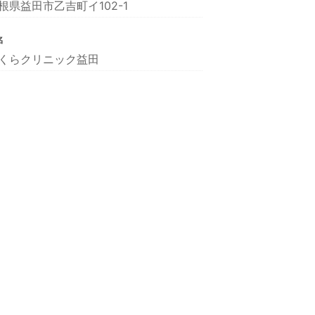
根県益田市乙吉町イ102-1
名
くらクリニック益田