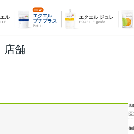
エクエル
クエル
エクエル ジュレ
プチプラス
LLE
EQUELLE gelée
Petit+
・店舗
店
医
住