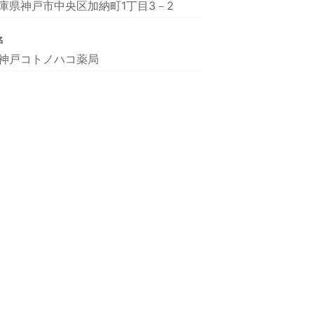
庫県神戸市中央区加納町1丁目3－2
名
神戸コトノハコ薬局