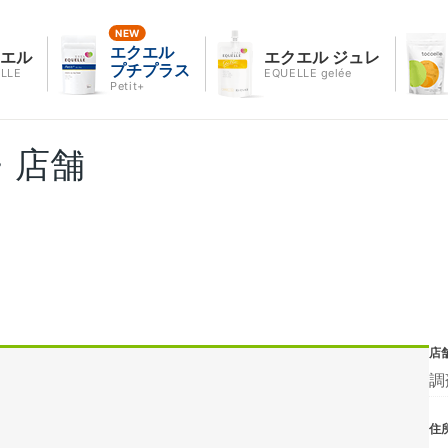
エクエル
クエル
エクエル ジュレ
プチプラス
LLE
EQUELLE gelée
Petit+
・店舗
店
調
住