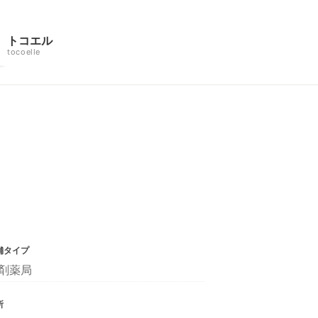
トコエル
tocoelle
舗タイプ
剤薬局
所