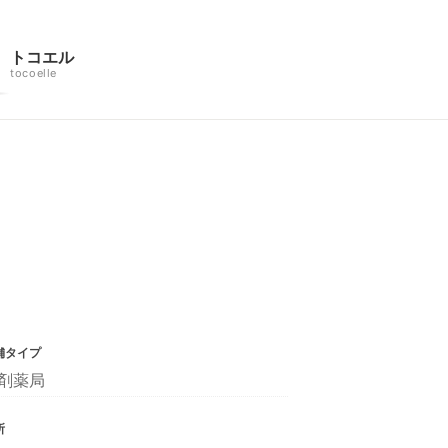
トコエル
tocoelle
舗タイプ
剤薬局
所