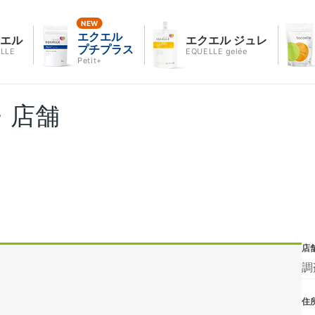
エクエル
クエル
エクエル ジュレ
プチプラス
LLE
EQUELLE gelée
Petit+
・店舗
店
調
住