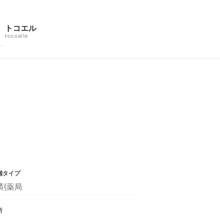
トコエル
tocoelle
舗タイプ
剤薬局
所