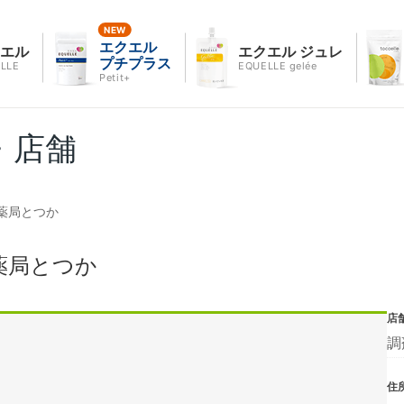
エクエル
クエル
エクエル ジュレ
プチプラス
LLE
EQUELLE gelée
Petit+
・店舗
薬局とつか
薬局とつか
店
調
住