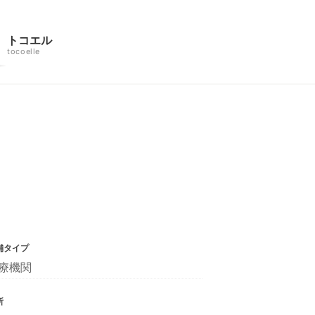
トコエル
tocoelle
舗タイプ
療機関
所