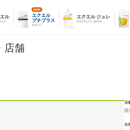
エクエル
クエル
エクエル ジュレ
プチプラス
LLE
EQUELLE gelée
Petit+
・店舗
店
医
住