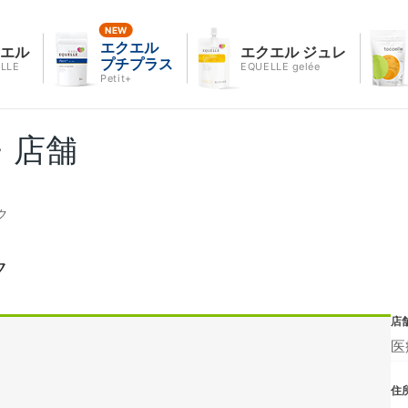
エクエル
クエル
エクエル ジュレ
プチプラス
LLE
EQUELLE gelée
Petit+
・店舗
ク
ク
店
医
住