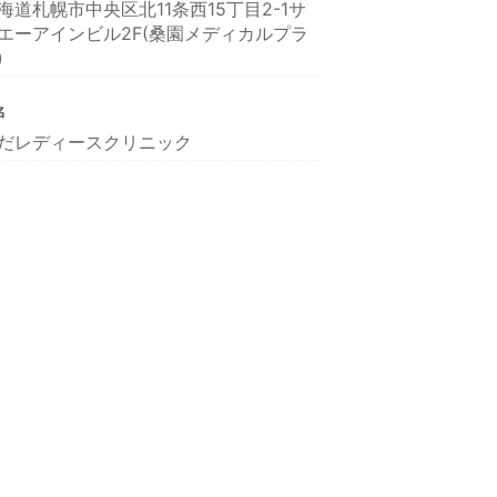
海道札幌市中央区北11条西15丁目2-1サ
エーアインビル2F(桑園メディカルプラ
)
名
だレディースクリニック