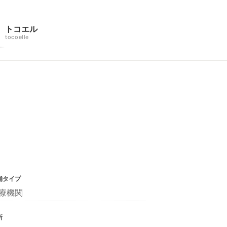
トコエル
tocoelle
舗タイプ
療機関
所