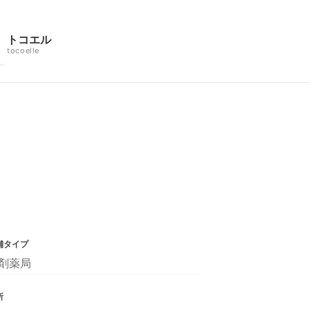
トコエル
tocoelle
舗タイプ
剤薬局
所