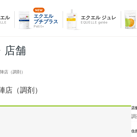
エクエル
クエル
エクエル ジュレ
プチプラス
LLE
EQUELLE gelée
Petit+
・店舗
ノ陣店（調剤）
陣店（調剤）
店
調
住