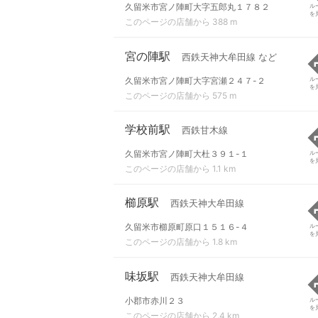
久留米市宮ノ陣町大字五郎丸１７８２
ル
を
このページの店舗から 388 m
宮の陣駅
西鉄天神大牟田線 など
久留米市宮ノ陣町大字宮瀬２４７-２
ル
を
このページの店舗から 575 m
学校前駅
西鉄甘木線
久留米市宮ノ陣町大杜３９１-１
ル
を
このページの店舗から 1.1 km
櫛原駅
西鉄天神大牟田線
久留米市櫛原町原口１５１６-４
ル
を
このページの店舗から 1.8 km
味坂駅
西鉄天神大牟田線
小郡市赤川２３
ル
を
このページの店舗から 2.4 km