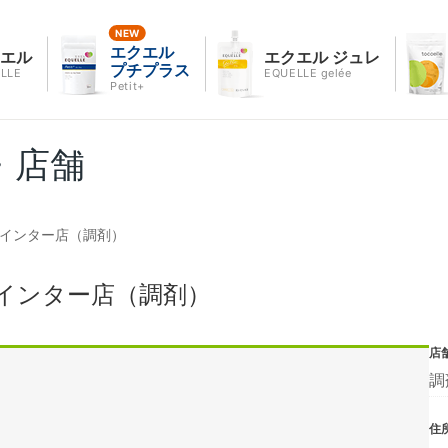
エクエル
クエル
エクエル ジュレ
プチプラス
LLE
EQUELLE gelée
Petit+
・店舗
木インター店（調剤）
インター店（調剤）
店
調
住