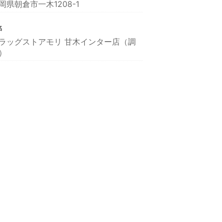
岡県朝倉市一木1208-1
名
ラッグストアモリ 甘木インター店（調
）