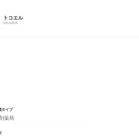
トコエル
tocoelle
舗タイプ
剤薬局
所