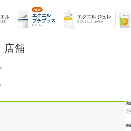
エクエル
クエル
エクエル ジュレ
プチプラス
LLE
EQUELLE gelée
Petit+
・店舗
ク
ク
店
医
住