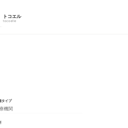
トコエル
tocoelle
舗タイプ
療機関
所