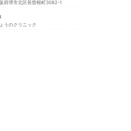
阪府堺市北区長曽根町3082-1
名
ょうのクリニック