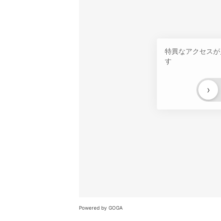
特異なアクセスが
す
›
Powered by GOGA