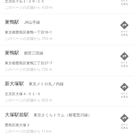
文京区千石１-２９-１３
ルート
を見る
このページの店舗から 439 m
巣鴨駅
JR山手線
東京都豊島区巣鴨一丁目16-1
ルート
を見る
このページの店舗から 703 m
巣鴨駅
都営三田線
東京都豊島区巣鴨三丁目27-7
ルート
を見る
このページの店舗から 720 m
新大塚駅
東京メトロ丸ノ内線
文京区大塚４-５１-５
ルート
を見る
このページの店舗から 923 m
大塚駅前駅
東京さくらトラム（都電荒川線）
豊島区南大塚３
ルート
を見る
このページの店舗から 1.1 km