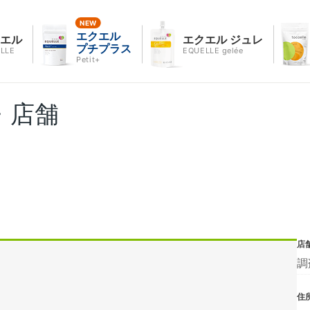
エクエル
クエル
エクエル ジュレ
プチプラス
LLE
EQUELLE gelée
Petit+
・店舗
店
調
住