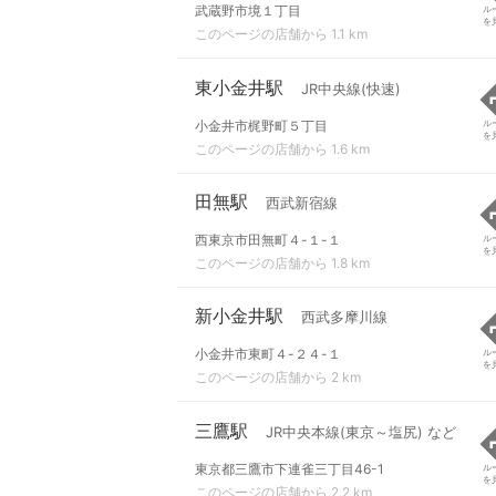
武蔵野市境１丁目
ル
を
このページの店舗から 1.1 km
東小金井駅
JR中央線(快速)
小金井市梶野町５丁目
ル
を
このページの店舗から 1.6 km
田無駅
西武新宿線
西東京市田無町４-１-１
ル
を
このページの店舗から 1.8 km
新小金井駅
西武多摩川線
小金井市東町４-２４-１
ル
を
このページの店舗から 2 km
三鷹駅
JR中央本線(東京～塩尻) など
東京都三鷹市下連雀三丁目46-1
ル
を
このページの店舗から 2.2 km