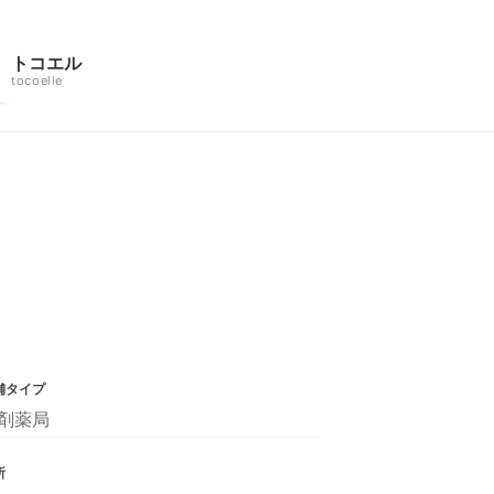
トコエル
tocoelle
舗タイプ
剤薬局
所