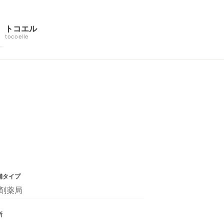
トコエル
tocoelle
舗タイプ
剤薬局
所