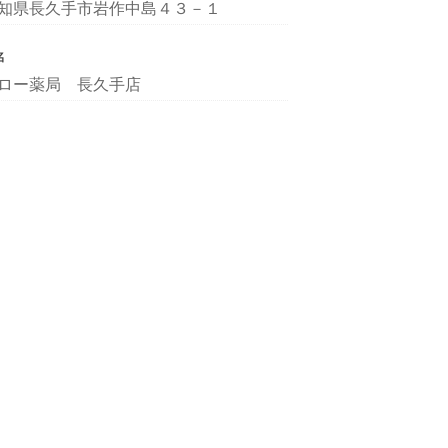
知県長久手市岩作中島４３－１
名
ロー薬局 長久手店