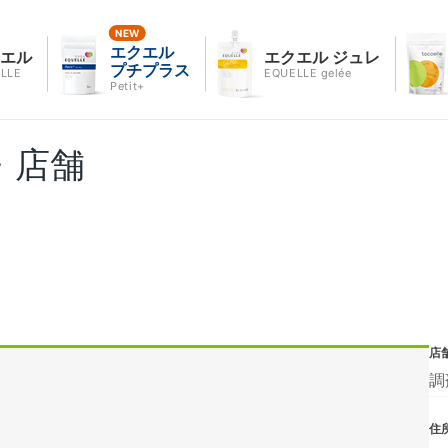
エクエル
クエル
エクエル ジュレ
プチプラス
LLE
EQUELLE gelée
Petit+
・店舗
店
調
住