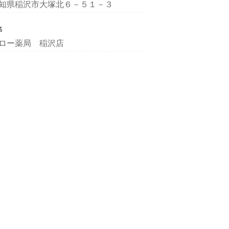
知県稲沢市大塚北６－５１－３
名
ロー薬局 稲沢店