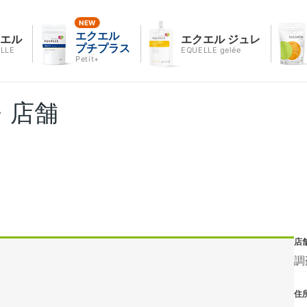
エクエル
クエル
エクエル ジュレ
プチプラス
LLE
EQUELLE gelée
Petit+
・店舗
店
調
住