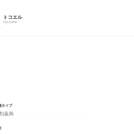
トコエル
tocoelle
舗タイプ
剤薬局
所