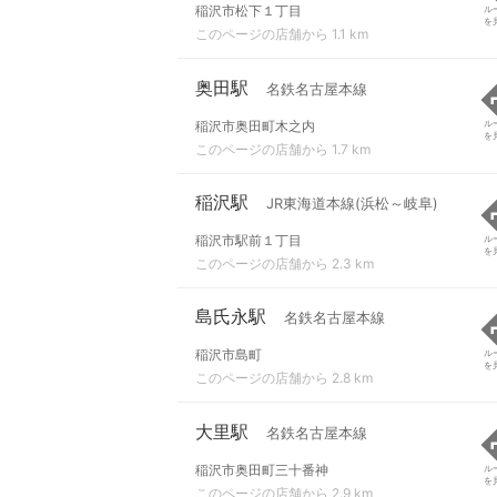
稲沢市松下１丁目
ル
を
このページの店舗から 1.1 km
奥田駅
名鉄名古屋本線
稲沢市奥田町木之内
ル
を
このページの店舗から 1.7 km
稲沢駅
JR東海道本線(浜松～岐阜)
稲沢市駅前１丁目
ル
を
このページの店舗から 2.3 km
島氏永駅
名鉄名古屋本線
稲沢市島町
ル
を
このページの店舗から 2.8 km
大里駅
名鉄名古屋本線
稲沢市奥田町三十番神
ル
を
このページの店舗から 2.9 km